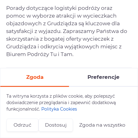
Porady dotyczące logistyki podróży oraz
pomoc w wyborze atrakcji w wycieczkach
objazdowych z Grudziądza są kluczowe dla
satysfakcji z wyjazdu. Zapraszamy Państwa do
skorzystania z bogatej oferty wycieczek z
Grudziądza i odkrycia wyjątkowych miejsc z
Biurem Podróży Tu i Tam.
Zgoda
Preferencje
Włocławek
Płock
Ta witryna korzysta z plików cookie, aby polepszyć
doświadczenie przeglądania i zapewnić dodatkową
funkcjonalność.
Polityka Cookies
Trasa do przystanku
Odrzuć
Dostosuj
Zgoda na wszystko
+48 696 809 469
zapisy@tuitam.org
Adres początkowy