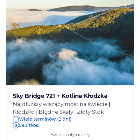
Sky Bridge 721 + Kotlina Kłodzka
Najdłuższy wiszący most na świecie |
Kłodzko | Błędne Skały | Złoty Stok
Wiele terminów (2 dni)
590 zł/os.
Szczegóły oferty