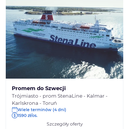
Promem do Szwecji
Trójmiasto - prom StenaLine - Kalmar -
Karlskrona - Toruń
Wiele terminów (4 dni)
1590 zł/os.
Szczegóły oferty