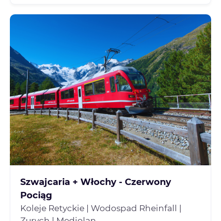
Szwajcaria + Włochy - Czerwony
Pociąg
Koleje Retyckie | Wodospad Rheinfall |
Zurych | Mediolan