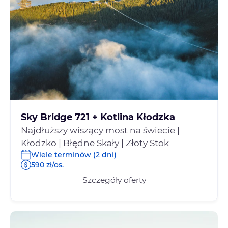
Sky Bridge 721 + Kotlina Kłodzka
Najdłuższy wiszący most na świecie |
Kłodzko | Błędne Skały | Złoty Stok
Wiele terminów (2 dni)
590 zł/os.
Szczegóły oferty