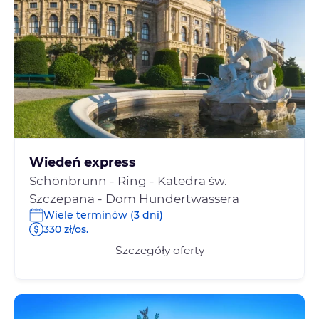
Wiedeń express
Schönbrunn - Ring - Katedra św.
Szczepana - Dom Hundertwassera
Wiele terminów (3 dni)
330 zł/os.
Szczegóły oferty