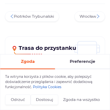
Piotrków Trybunalski
Wrocław
Trasa do przystanku
Adres początkowy
Zgoda
Preferencje
Przystanek
Ta witryna korzysta z plików cookie, aby polepszyć
doświadczenie przeglądania i zapewnić dodatkową
funkcjonalność.
Polityka Cookies
Środek transportu do przystanku
Odrzuć
Dostosuj
Zgoda na wszystko
+48 696 809 469
zapisy@tuitam.org
Wyznacz trasę