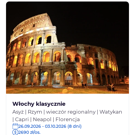
Włochy klasycznie
Asyż | Rzym | wieczór regionalny | Watykan
| Capri | Neapol | Florencja
26.09.2026 - 03.10.2026 (8 dni)
2690 zł/os.