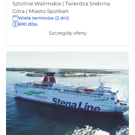
Sztolnie Walimskie | Twierdza Srebrna
Góra | Miasto Spotkań
Wiele terminów (2 dni)
690 zł/os.
Szczegóły oferty