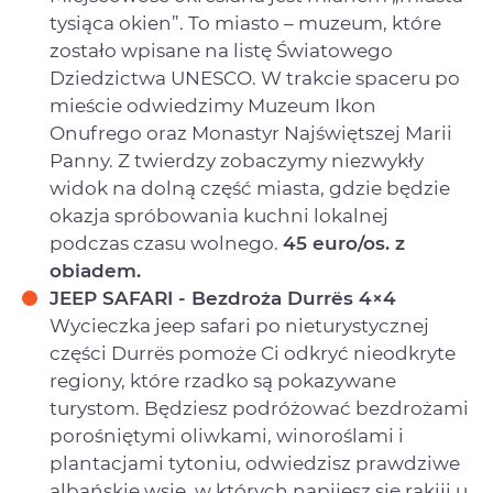
tysiąca okien”. To miasto – muzeum, które
zostało wpisane na listę Światowego
Dziedzictwa UNESCO. W trakcie spaceru po
mieście odwiedzimy Muzeum Ikon
Onufrego oraz Monastyr Najświętszej Marii
Panny. Z twierdzy zobaczymy niezwykły
widok na dolną część miasta, gdzie będzie
okazja spróbowania kuchni lokalnej
podczas czasu wolnego.
45 euro/os. z
obiadem.
JEEP SAFARI - Bezdroża Durrës 4×4
Wycieczka jeep safari po nieturystycznej
części Durrës pomoże Ci odkryć nieodkryte
regiony, które rzadko są pokazywane
turystom. Będziesz podróżować bezdrożami
porośniętymi oliwkami, winoroślami i
plantacjami tytoniu, odwiedzisz prawdziwe
albańskie wsie, w których napijesz się rakiji u