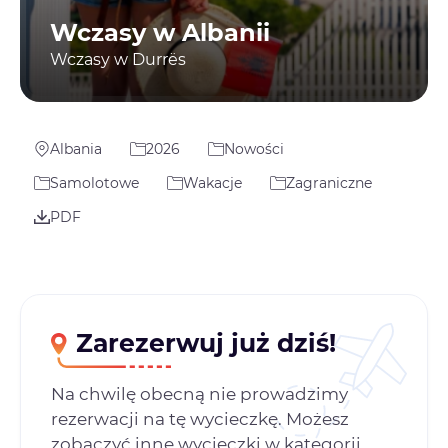
Wczasy w Albanii
Wczasy w Durrës
Albania
2026
Nowości
Samolotowe
Wakacje
Zagraniczne
PDF
Zarezerwuj już dziś!
Na chwilę obecną nie prowadzimy
rezerwacji na tę wycieczkę. Możesz
zobaczyć inne wycieczki w kategorii