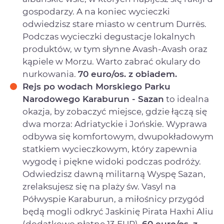
gospodarzy. A na koniec wycieczki
odwiedzisz stare miasto w centrum Durrës.
Podczas wycieczki degustacje lokalnych
produktów, w tym słynne Avash-Avash oraz
kąpiele w Morzu. Warto zabrać okulary do
nurkowania.
70 euro/os. z obiadem.
Rejs po wodach Morskiego Parku
Narodowego Karaburun
- Sazan
to idealna
okazja, by zobaczyć miejsce, gdzie łączą się
dwa morza: Adriatyckie i Jońskie. Wyprawa
odbywa się komfortowym, dwupokładowym
statkiem wycieczkowym, który zapewnia
wygodę i piękne widoki podczas podróży.
Odwiedzisz dawną militarną Wyspę Sazan,
zrelaksujesz się na plaży św. Vasyl na
Półwyspie Karaburun, a miłośnicy przygód
będą mogli odkryć Jaskinię Pirata Haxhi Aliu
(dodatkowo płatne 13 EUR).
60 euro/os. z