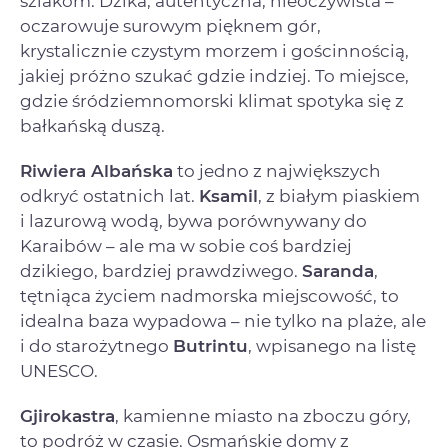
szlakom. Dzika, autentyczna, nieoczywista –
oczarowuje surowym pięknem gór,
krystalicznie czystym morzem i gościnnością,
jakiej próżno szukać gdzie indziej. To miejsce,
gdzie śródziemnomorski klimat spotyka się z
bałkańską duszą.
Riwiera Albańska
to jedno z największych
odkryć ostatnich lat.
Ksamil
, z białym piaskiem
i lazurową wodą, bywa porównywany do
Karaibów – ale ma w sobie coś bardziej
dzikiego, bardziej prawdziwego.
Saranda
,
tętniąca życiem nadmorska miejscowość, to
idealna baza wypadowa – nie tylko na plaże, ale
i do starożytnego
Butrintu
, wpisanego na listę
UNESCO.
Gjirokastra
, kamienne miasto na zboczu góry,
to podróż w czasie. Osmańskie domy z