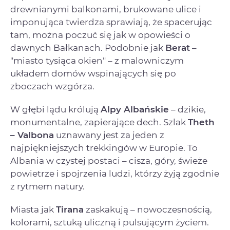
drewnianymi balkonami, brukowane ulice i
imponująca twierdza sprawiają, że spacerując
tam, można poczuć się jak w opowieści o
dawnych Bałkanach. Podobnie jak
Berat
–
"miasto tysiąca okien" – z malowniczym
układem domów wspinających się po
zboczach wzgórza.
W głębi lądu królują
Alpy Albańskie
– dzikie,
monumentalne, zapierające dech. Szlak
Theth
– Valbona
uznawany jest za jeden z
najpiękniejszych trekkingów w Europie. To
Albania w czystej postaci – cisza, góry, świeże
powietrze i spojrzenia ludzi, którzy żyją zgodnie
z rytmem natury.
Miasta jak
Tirana
zaskakują – nowoczesnością,
kolorami, sztuką uliczną i pulsującym życiem.