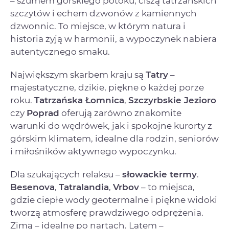
– szumem górskiego potoku, ciszą tatrzańskich
szczytów i echem dzwonów z kamiennych
dzwonnic. To miejsce, w którym natura i
historia żyją w harmonii, a wypoczynek nabiera
autentycznego smaku.
Największym skarbem kraju są
Tatry
–
majestatyczne, dzikie, piękne o każdej porze
roku.
Tatrzańska Łomnica
,
Szczyrbskie Jezioro
czy
Poprad
oferują zarówno znakomite
warunki do wędrówek, jak i spokojne kurorty z
górskim klimatem, idealne dla rodzin, seniorów
i miłośników aktywnego wypoczynku.
Dla szukających relaksu –
słowackie termy
.
Besenova
,
Tatralandia
,
Vrbov
– to miejsca,
gdzie ciepłe wody geotermalne i piękne widoki
tworzą atmosferę prawdziwego odprężenia.
Zimą – idealne po nartach. Latem –