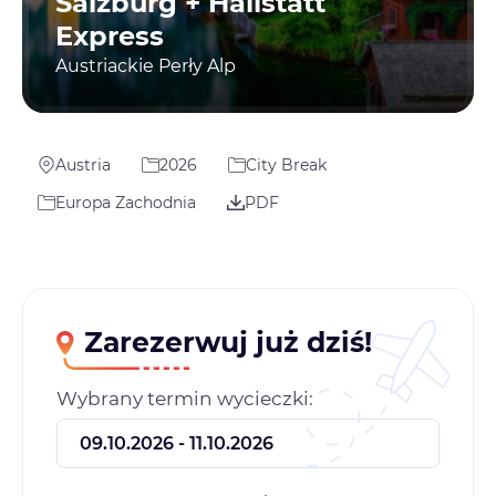
Salzburg + Hallstatt
Express
Austriackie Perły Alp
Austria
2026
City Break
Europa Zachodnia
PDF
Zarezerwuj już dziś!
Wybrany termin wycieczki: