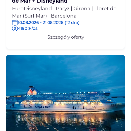
de Mar + Disneyland
EuroDisneyland | Paryż | Girona | Lloret de
Mar (Surf Mar) | Barcelona
10.08.2026 - 21.08.2026 (12 dni)
4190 zł/os.
Szczegóły oferty