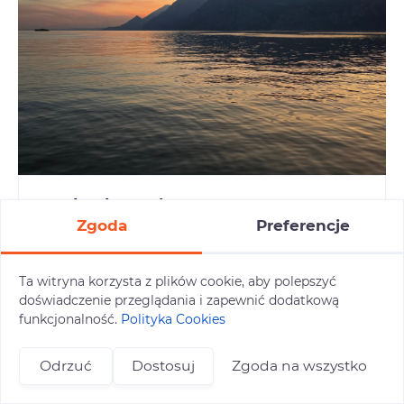
Garda Aktywnie
Zgoda
Preferencje
Najpiękniejsze zakątki Jeziora Garda –
między górami a lazurową wodą
06.09.2026 - 13.09.2026 (8 dni)
Ta witryna korzysta z plików cookie, aby polepszyć
3650 zł/os.
doświadczenie przeglądania i zapewnić dodatkową
Szczegóły oferty
funkcjonalność.
Polityka Cookies
Odrzuć
Dostosuj
Zgoda na wszystko
+48 696 809 469
zapisy@tuitam.org