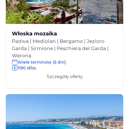
Włoska mozaika
Padwa | Mediolan | Bergamo | Jezioro
Garda | Sirmione | Peschiera del Garda |
Werona
Wiele terminów (5 dni)
1190 zł/os.
Szczegóły oferty