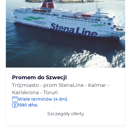
Promem do Szwecji
Trójmiasto - prom StenaLine - Kalmar -
Karlskrona - Toruń
Wiele terminów (4 dni)
1590 zł/os.
Szczegóły oferty