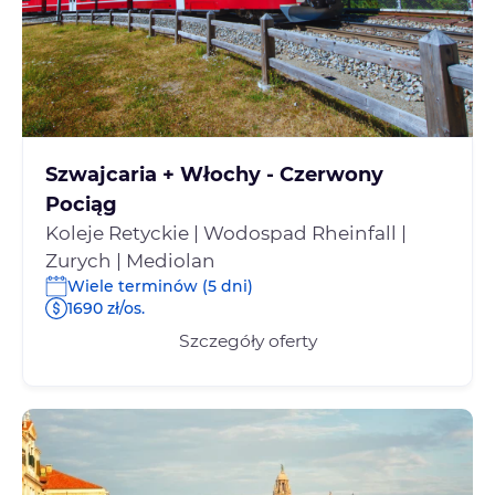
Szwajcaria + Włochy - Czerwony
Pociąg
Koleje Retyckie | Wodospad Rheinfall |
Zurych | Mediolan
Wiele terminów (5 dni)
1690 zł/os.
Szczegóły oferty