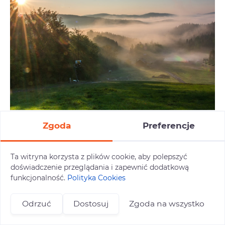
Zgoda
Preferencje
Beskid Sądecki
Na Jaworzynie Krynickiej czekają rozległe
panoramy gór, a łagodne szlaki prowadzą
Ta witryna korzysta z plików cookie, aby polepszyć
przez malownicze grzbiety i lasy. Spacer
doświadczenie przeglądania i zapewnić dodatkową
po Krynicy-Zdroju pozwala poczuć
funkcjonalność.
Polityka Cookies
uzdrowiskowy klimat miasta, jego
architekturę i historyczne zaułki.
Odrzuć
Dostosuj
Zgoda na wszystko
19.09.2026 - 19.09.2026 (1 dzień)
+48 696 809 469
zapisy@tuitam.org
290 zł/os.