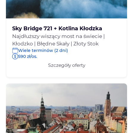
Sky Bridge 721 + Kotlina Kłodzka
Najdłuższy wiszący most na świecie |
Kłodzko | Błędne Skały | Złoty Stok
Wiele terminów (2 dni)
590 zł/os.
Szczegóły oferty