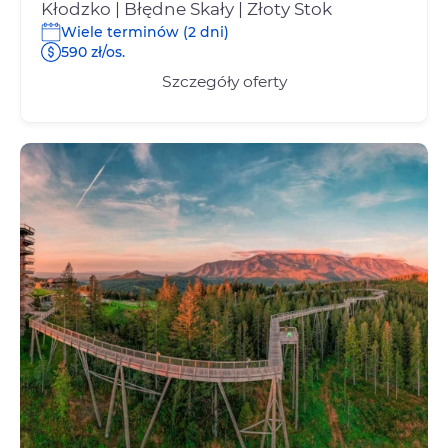
Kłodzko | Błędne Skały | Złoty Stok
Wiele terminów (2 dni)
590 zł/os.
Szczegóły oferty