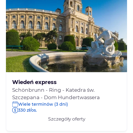
Wiedeń express
Schönbrunn - Ring - Katedra św.
Szczepana - Dom Hundertwassera
Wiele terminów (3 dni)
330 zł/os.
Szczegóły oferty