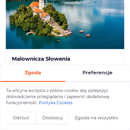
Malownicza Słowenia
Bled | Planica | Wąwóz Vintgar | Jaskinia
Zgoda
Preferencje
Postojna | Piran | Lublana
09.09.2026 - 13.09.2026 (5 dni)
1490 zł/os.
Ta witryna korzysta z plików cookie, aby polepszyć
Szczegóły oferty
doświadczenie przeglądania i zapewnić dodatkową
funkcjonalność.
Polityka Cookies
Odrzuć
Dostosuj
Zgoda na wszystko
+48 696 809 469
zapisy@tuitam.org