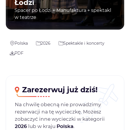
Łodzi
Spacer po Łodzi + Manufaktura + spektakl
w teatrze
Polska
2026
Spektakle i koncerty
PDF
Zarezerwuj już dziś!
Na chwilę obecną nie prowadzimy
rezerwacji na tę wycieczkę. Możesz
zobaczyć inne wycieczki w kategorii
2026
lub w kraju
Polska
.