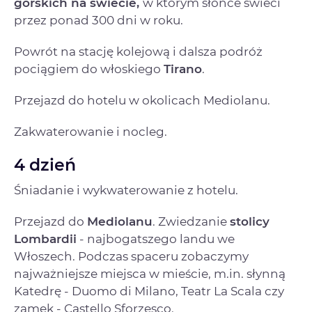
górskich na świecie,
w którym słońce świeci
przez ponad 300 dni w roku.
Powrót na stację kolejową i dalsza podróż
pociągiem do włoskiego
Tirano
.
Przejazd do hotelu w okolicach Mediolanu.
Zakwaterowanie i nocleg.
4 dzień
Śniadanie i wykwaterowanie z hotelu.
Przejazd do
Mediolanu
. Zwiedzanie
stolicy
Lombardii
- najbogatszego landu we
Włoszech. Podczas spaceru zobaczymy
najważniejsze miejsca w mieście, m.in. słynną
Katedrę - Duomo di Milano, Teatr La Scala czy
zamek - Castello Sforzesco.