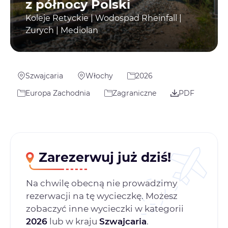
z północy Polski
Koleje Retyckie | Wodospad Rheinfall |
Zurych | Mediolan
Szwajcaria
Włochy
2026
Europa Zachodnia
Zagraniczne
PDF
Zarezerwuj już dziś!
Na chwilę obecną nie prowadzimy
rezerwacji na tę wycieczkę. Możesz
zobaczyć inne wycieczki w kategorii
2026
lub w kraju
Szwajcaria
.