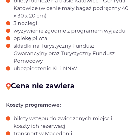
bilety lotnicze na trasie Katowice - Ochryda -
Katowice (w cenie mały bagaż podręczny 40
x 30 x 20 cm)
3 noclegi
wyżywienie zgodnie z programem wyjazdu
opiekę pilota
składki na Turystyczny Fundusz
Gwarancyjny oraz Turystyczny Fundusz
Pomocowy
ubezpieczenie KL i NNW
Cena nie zawiera
Koszty programowe:
bilety wstępu do zwiedzanych miejsc i
koszty ich rezerwacji
transport w Macedonii