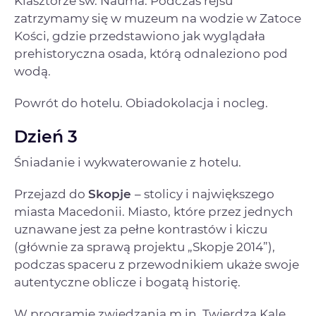
Klasztorze św. Nauma. Podczas rejsu
zatrzymamy się w muzeum na wodzie w Zatoce
Kości, gdzie przedstawiono jak wyglądała
prehistoryczna osada, którą odnaleziono pod
wodą.
Powrót do hotelu. Obiadokolacja i nocleg.
Dzień 3
Śniadanie i wykwaterowanie z hotelu.
Przejazd do
Skopje
– stolicy i największego
miasta Macedonii. Miasto, które przez jednych
uznawane jest za pełne kontrastów i kiczu
(głównie za sprawą projektu „Skopje 2014”),
podczas spaceru z przewodnikiem ukaże swoje
autentyczne oblicze i bogatą historię.
W programie zwiedzania m.in. Twierdza Kale