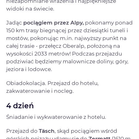
niezapomniane wrażenia i najpiękniejsze
widoki na świecie.
Jadąc
pociągiem przez Alpy,
pokonamy ponad
150 km trasy biegnącej przez dziesiątki tuneli i
mostów, pokonując m.in. najwyższy punkt na
całej trasie - przełęcz Oberalp, położoną na
wysokości 2033 metrów! Podczas przejazdu
podziwiać będziemy malownicze doliny, góry,
jeziora i lodowce.
Obiadokolacja. Przejazd do hotelu,
zakwaterowanie i nocleg.
4 dzień
Śniadanie i wykwaterowanie z hotelu.
Przejazd do
Täsch
, skąd pociągiem wśród
górskich pejzaży udamy się do
Zermatt
(1610 m