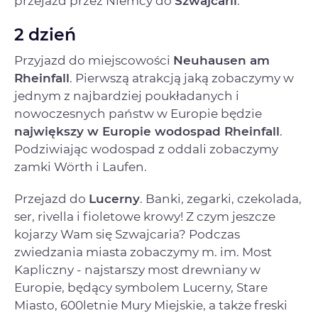
przejazd przez Niemcy do
Szwajcarii
.
2 dzień
Przyjazd do miejscowości
Neuhausen am
Rheinfall
. Pierwszą atrakcją jaką zobaczymy w
jednym z najbardziej poukładanych i
nowoczesnych państw w Europie będzie
największy w Europie wodospad Rheinfall
.
Podziwiając wodospad z oddali zobaczymy
zamki Wörth i Laufen.
Przejazd do
Lucerny
. Banki, zegarki, czekolada,
ser, rivella i fioletowe krowy! Z czym jeszcze
kojarzy Wam się Szwajcaria? Podczas
zwiedzania miasta zobaczymy m. im. Most
Kapliczny - najstarszy most drewniany w
Europie, będący symbolem Lucerny, Stare
Miasto, 600letnie Mury Miejskie, a także freski