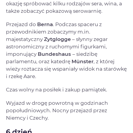
okazję spróbować kilku rodzajów sera, wina, a
także zobaczyć pokazową serowarnię.
Przejazd do
Berna
. Podczas spaceru z
przewodnikiem zobaczymy m.in.
majestatyczny
Zytglogge
– słynny zegar
astronomiczny z ruchomymi figurkami,
imponujący
Bundeshaus
– siedzibę
parlamentu, oraz katedrę
Münster
, z której
wieży roztacza się wspaniały widok na starówkę
i rzekę Aare.
Czas wolny na posiłek i zakup pamiątek.
Wyjazd w drogę powrotną w godzinach
popołudniowych. Nocny przejazd przez
Niemcy i Czechy.
6 dzień