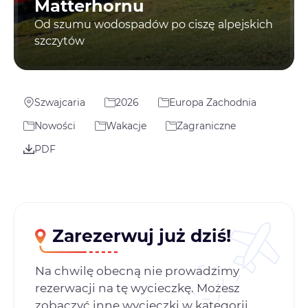
Matterhornu
Od szumu wodospadów po ciszę alpejskich
szczytów
Szwajcaria
2026
Europa Zachodnia
Nowości
Wakacje
Zagraniczne
PDF
Zarezerwuj już dziś!
Na chwilę obecną nie prowadzimy
rezerwacji na tę wycieczkę. Możesz
zobaczyć inne wycieczki w kategorii