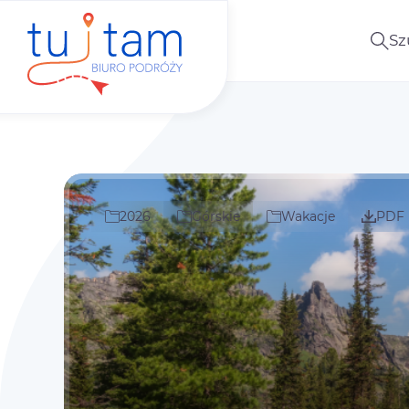
Sz
2026
Górskie
Wakacje
PDF