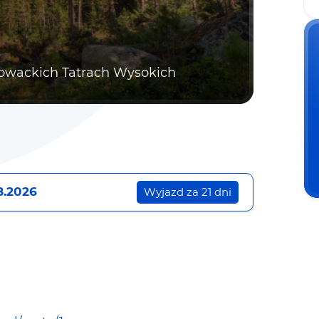
owackich Tatrach Wysokich
8.2026
Wyjazd za 21 dni