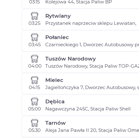
03:15
Kolejowa 44, Stacja Paliw BP
Rytwiany
03:25
Przystanek naprzeciw sklepu Lewiatan,
Połaniec
03:45
Czarnieckiego 1, Dworzec Autobusowy prz
Tuszów Narodowy
04:00
Tuszów Narodowy, Stacja Paliw TOP-GAZ
Mielec
04:15
Jagiellończyka 7, Dworzec Autobusowy, 
Dębica
05:00
Nagawczyna 245C, Stacja Paliw Shell
Tarnów
05:30
Aleja Jana Pawła II 20, Stacja Paliw Om