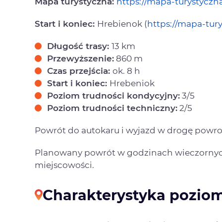
Mapa turystyczna:
https://mapa-turystyczn
Start i koniec:
Hrebienok (
https://mapa-tur
Długość trasy:
13 km
Przewyższenie:
860 m
Czas przejścia:
ok. 8 h
Start i koniec:
Hrebeniok
Poziom trudności kondycyjny:
3/5
Poziom trudności techniczny:
2/5
Powrót do autokaru i wyjazd w drogę powr
Planowany powrót w godzinach wieczornyc
miejscowości.
Charakterystyka poziom