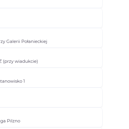
y Galerii Połanieckiej
 (przy wiadukcie)
stanowisko 1
ega Pilzno