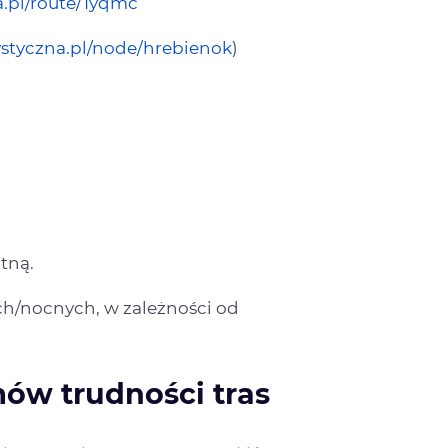
a.pl/route/1yqmc
ystyczna.pl/node/hrebienok
)
otną.
h/nocnych, w zależności od
ów trudności tras