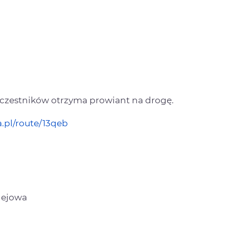
 uczestników otrzyma prowiant na drogę.
.pl/route/13qeb
olejowa