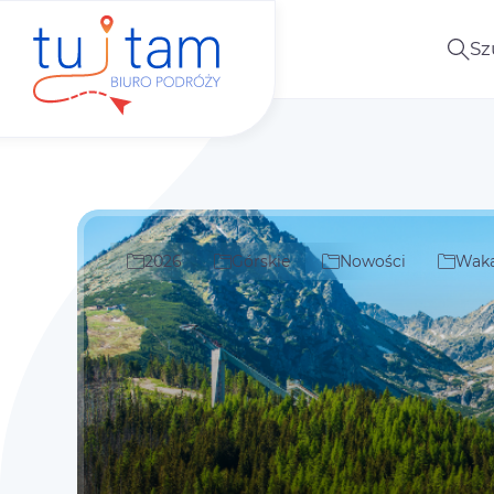
Sz
2026
Górskie
Nowości
Waka