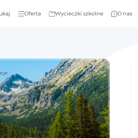
ukaj
Oferta
Wycieczki szkolne
O nas
cje