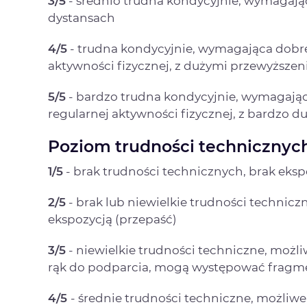
3/5
- średnio trudna kondycyjnie, wymagaj
dystansach
4/5
- trudna kondycyjnie, wymagająca dobre
aktywności fizycznej, z dużymi przewyższen
5/5
- bardzo trudna kondycyjnie, wymagają
regularnej aktywności fizycznej, z bardzo
Poziom trudności technicznych
1/5
- brak trudności technicznych, brak ekspo
2/5
- brak lub niewielkie trudności technic
ekspozycją (przepaść)
3/5
- niewielkie trudności techniczne, możli
rąk do podparcia, mogą występować fragme
4/5
- średnie trudności techniczne, możliwe