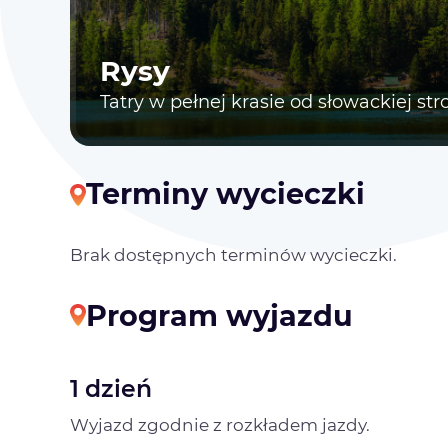
Rysy
Tatry w pełnej krasie od słowackiej str
Terminy wycieczki
Brak dostępnych terminów wycieczki.
Program wyjazdu
1 dzień
Wyjazd zgodnie z rozkładem jazdy.