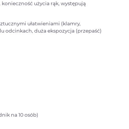
 konieczność użycia rąk, występują
sztucznymi ułatwieniami (klamry,
lu odcinkach, duża ekspozycja (przepaść)
nik na 10 osób)