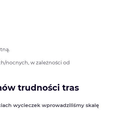
otną.
h/nocnych, w zależności od
ów trudności tras
ciach wycieczek wprowadziliśmy skalę