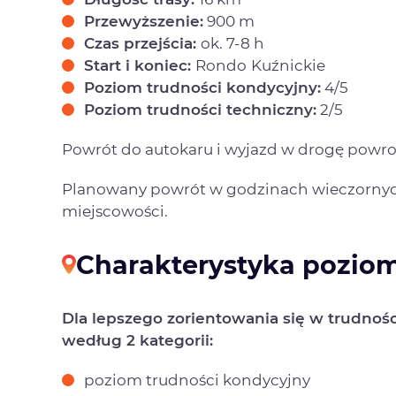
Przewyższenie:
900 m
Czas przejścia:
ok. 7-8 h
Start i koniec:
Rondo
Kuźnickie
Poziom trudności kondycyjny:
4/5
Poziom trudności techniczny:
2/5
Powrót do autokaru i wyjazd w drogę powr
Planowany powrót w godzinach wieczornyc
miejscowości.
Charakterystyka poziom
Dla lepszego zorientowania się w trudnoś
według 2 kategorii:
poziom trudności kondycyjny