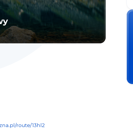
wy
zna.pl/route/13hl2