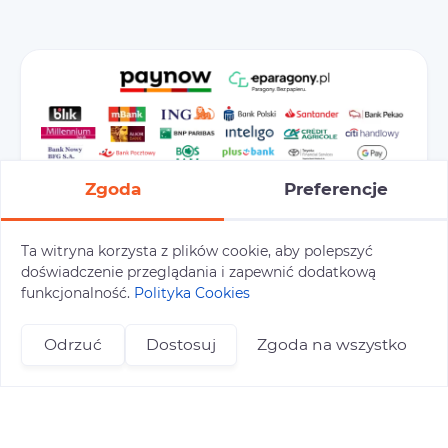
Zgoda
Preferencje
Ta witryna korzysta z plików cookie, aby polepszyć
doświadczenie przeglądania i zapewnić dodatkową
Preferencje cookies
Polityka prywatności
funkcjonalność.
Polityka Cookies
Polityka cookies
Tu i Tam © 2026
Odrzuć
Dostosuj
Zgoda na wszystko
Realizacja:
+48 696 809 469
zapisy@tuitam.org