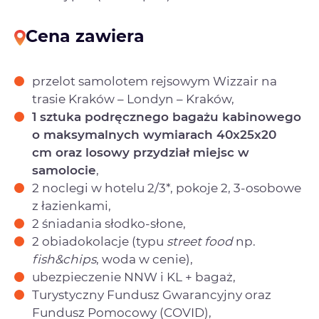
Cena zawiera
przelot samolotem rejsowym Wizzair na
trasie Kraków – Londyn – Kraków,
1 sztuka podręcznego bagażu kabinowego
o maksymalnych wymiarach 40x25x20
cm
oraz losowy przydział miejsc w
samolocie
,
2 noclegi w hotelu 2/3*, pokoje 2, 3-osobowe
z łazienkami,
2 śniadania słodko-słone,
2 obiadokolacje (typu
street food
np.
fish&chips
, woda w cenie),
ubezpieczenie NNW i KL + bagaż,
Turystyczny Fundusz Gwarancyjny oraz
Fundusz Pomocowy (COVID),