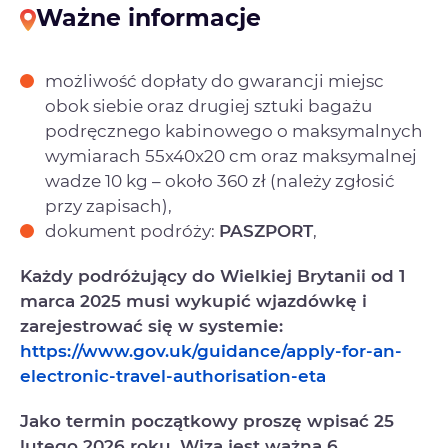
Ważne informacje
możliwość dopłaty do gwarancji miejsc
obok siebie oraz drugiej sztuki bagażu
podręcznego kabinowego o maksymalnych
wymiarach 55x40x20 cm oraz maksymalnej
wadze 10 kg – około 360 zł (należy zgłosić
przy zapisach),
dokument podróży:
PASZPORT
,
Każdy podróżujący do Wielkiej Brytanii od 1
marca 2025 musi wykupić wjazdówkę i
zarejestrować się w systemie:
https://www.gov.uk/guidance/apply-for-an-
electronic-travel-authorisation-eta
Jako termin początkowy proszę wpisać 25
lutego 2026 roku. Wiza jest ważna 6