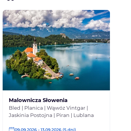
Malownicza Słowenia
Bled | Planica | Wąwóz Vintgar |
Jaskinia Postojna | Piran | Lublana
09.09.2026 - 13.09.2026 (5 dni)