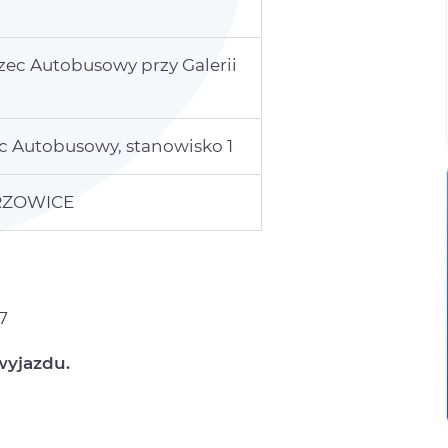
ec Autobusowy przy Galerii
c Autobusowy, stanowisko 1
YRZOWICE
47
wyjazdu.