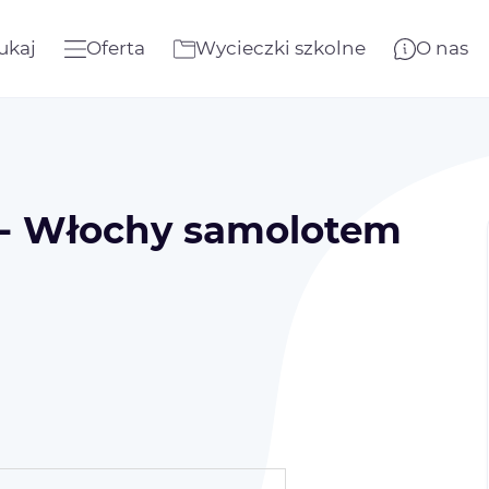
ukaj
Oferta
Wycieczki szkolne
O nas
y - Włochy samolotem