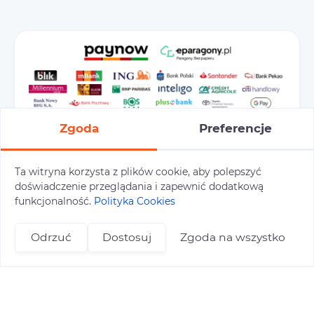
Zgoda
Preferencje
Ta witryna korzysta z plików cookie, aby polepszyć
doświadczenie przeglądania i zapewnić dodatkową
Preferencje cookies
Polityka prywatności
funkcjonalność.
Polityka Cookies
Polityka cookies
Tu i Tam © 2026
Odrzuć
Dostosuj
Zgoda na wszystko
Realizacja:
+48 696 809 469
zapisy@tuitam.org