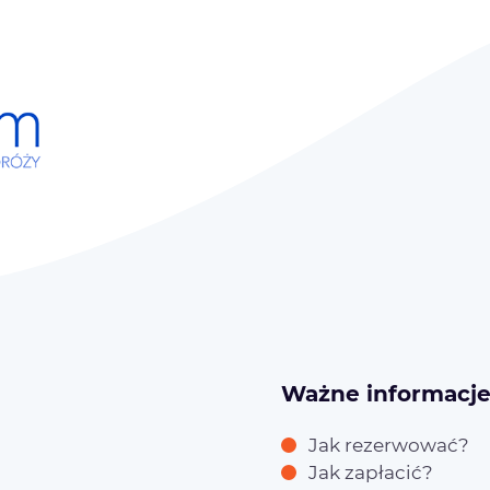
Ważne informacj
Jak rezerwować?
Jak zapłacić?