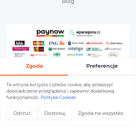
Blog
Zgoda
Preferencje
Ta witryna korzysta z plików cookie, aby polepszyć
doświadczenie przeglądania i zapewnić dodatkową
Preferencje cookies
Polityka prywatności
funkcjonalność.
Polityka Cookies
Polityka cookies
Tu i Tam © 2026
Odrzuć
Dostosuj
Zgoda na wszystko
Realizacja:
+48 696 809 469
zapisy@tuitam.org