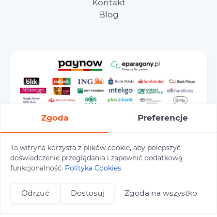
Kontakt
Blog
Zgoda
Preferencje
Ta witryna korzysta z plików cookie, aby polepszyć
doświadczenie przeglądania i zapewnić dodatkową
Preferencje cookies
Polityka prywatności
funkcjonalność.
Polityka Cookies
Polityka cookies
Tu i Tam © 2026
Odrzuć
Dostosuj
Zgoda na wszystko
Realizacja:
+48 696 809 469
zapisy@tuitam.org