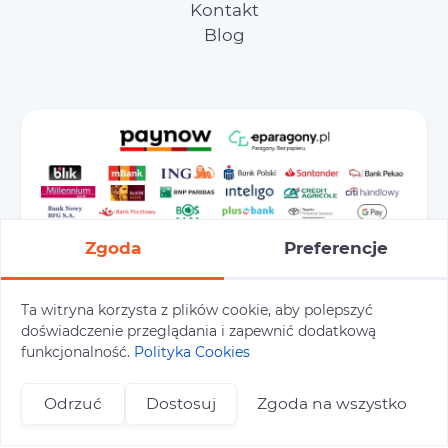
Kontakt
Blog
Zgoda
Preferencje
Ta witryna korzysta z plików cookie, aby polepszyć
doświadczenie przeglądania i zapewnić dodatkową
Preferencje cookies
Polityka prywatności
funkcjonalność.
Polityka Cookies
Polityka cookies
Tu i Tam © 2026
Odrzuć
Dostosuj
Zgoda na wszystko
Realizacja:
+48 696 809 469
zapisy@tuitam.org