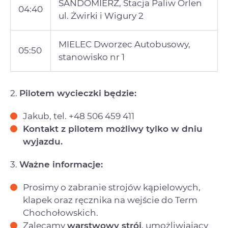
SANDOMIERZ, Stacja Paliw Orlen
04:40
ul. Żwirki i Wigury 2
MIELEC Dworzec Autobusowy,
05:50
stanowisko nr 1
2.
Pilotem wycieczki będzie:
Jakub, tel. +48 506 459 411
Kontakt z pilotem możliwy tylko w dniu
wyjazdu.
3.
Ważne informacje:
Prosimy o zabranie strojów kąpielowych,
klapek oraz ręcznika na wejście do Term
Chochołowskich.
Zalecamy
warstwowy strój
, umożliwiający