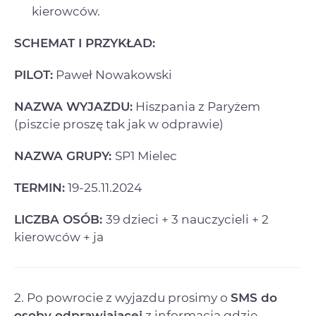
kierowców.
SCHEMAT I PRZYKŁAD:
PILOT:
Paweł Nowakowski
NAZWA WYJAZDU:
Hiszpania z Paryżem
(piszcie proszę tak jak w odprawie)
NAZWA GRUPY:
SP1 Mielec
TERMIN:
19-25.11.2024
LICZBA OSÓB:
39 dzieci + 3 nauczycieli + 2
kierowców + ja
2. Po powrocie z wyjazdu prosimy o
SMS do
osoby odprawiającej
z informacją gdzie