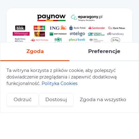
Zgoda
Preferencje
Ta witryna korzysta z plików cookie, aby polepszyć
doświadczenie przeglądania i zapewnić dodatkową
Preferencje cookies
Polityka prywatności
funkcjonalność.
Polityka Cookies
Polityka cookies
Tu i Tam © 2026
Odrzuć
Dostosuj
Zgoda na wszystko
Realizacja:
+48 696 809 469
zapisy@tuitam.org