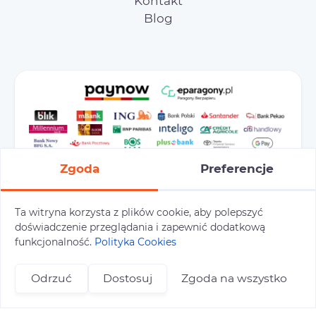
Kontakt
Blog
Zgoda
Preferencje
Ta witryna korzysta z plików cookie, aby polepszyć
doświadczenie przeglądania i zapewnić dodatkową
Preferencje cookies
Polityka prywatności
funkcjonalność.
Polityka Cookies
Polityka cookies
Tu i Tam © 2026
Odrzuć
Dostosuj
Zgoda na wszystko
Realizacja:
+48 696 809 469
zapisy@tuitam.org