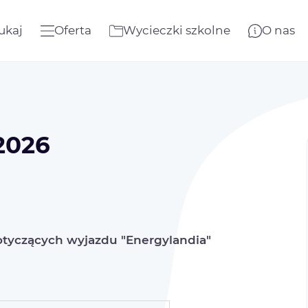
ukaj
Oferta
Wycieczki szkolne
O nas
2026
dotyczących wyjazdu "Energylandia"