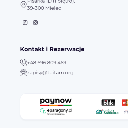
Pisarka 1D (1 piętro),
39-300 Mielec
Kontakt i Rezerwacje
+48 696 809 469
zapisy@tuitam.org