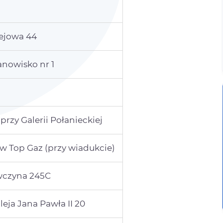
lejowa 44
nowisko nr 1
zy Galerii Połanieckiej
Top Gaz (przy wiadukcie)
awczyna 245C
eja Jana Pawła II 20