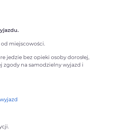
yjazdu.
i od miejscowości.
óre jedzie bez opieki osoby dorosłej,
ej zgody na samodzielny wyjazd i
 wyjazd
cji.