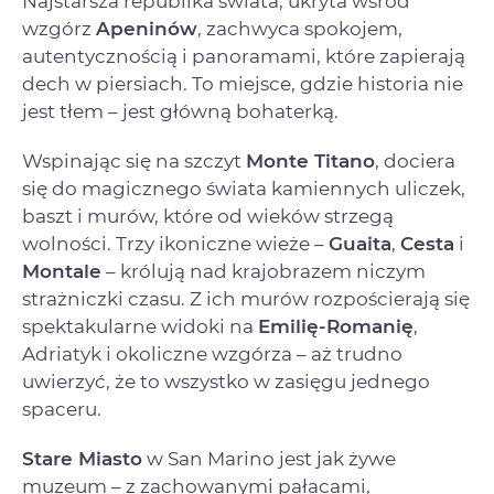
Najstarsza republika świata, ukryta wśród
wzgórz
Apeninów
, zachwyca spokojem,
autentycznością i panoramami, które zapierają
dech w piersiach. To miejsce, gdzie historia nie
jest tłem – jest główną bohaterką.
Wspinając się na szczyt
Monte Titano
, dociera
się do magicznego świata kamiennych uliczek,
baszt i murów, które od wieków strzegą
wolności. Trzy ikoniczne wieże –
Guaita
,
Cesta
i
Montale
– królują nad krajobrazem niczym
strażniczki czasu. Z ich murów rozpościerają się
spektakularne widoki na
Emilię-Romanię
,
Adriatyk i okoliczne wzgórza – aż trudno
uwierzyć, że to wszystko w zasięgu jednego
spaceru.
Stare Miasto
w San Marino jest jak żywe
muzeum – z zachowanymi pałacami,