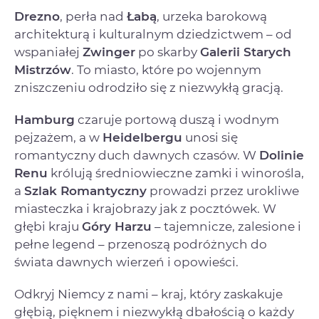
Drezno
, perła nad
Łabą
, urzeka barokową
architekturą i kulturalnym dziedzictwem – od
wspaniałej
Zwinger
po skarby
Galerii Starych
Mistrzów
. To miasto, które po wojennym
zniszczeniu odrodziło się z niezwykłą gracją.
Hamburg
czaruje portową duszą i wodnym
pejzażem, a w
Heidelbergu
unosi się
romantyczny duch dawnych czasów. W
Dolinie
Renu
królują średniowieczne zamki i winorośla,
a
Szlak Romantyczny
prowadzi przez urokliwe
miasteczka i krajobrazy jak z pocztówek. W
głębi kraju
Góry Harzu
– tajemnicze, zalesione i
pełne legend – przenoszą podróżnych do
świata dawnych wierzeń i opowieści.
Odkryj Niemcy z nami – kraj, który zaskakuje
głębią, pięknem i niezwykłą dbałością o każdy