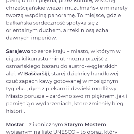
pełną blizn i piękna, przez kulturę, w której
chrześcijańskie wieże i muzułmańskie minarety
tworzą wspólną panoramę. To miejsce, gdzie
bałkańska serdeczność spotyka się z
orientalnym duchem, a rzeki niosą echa
dawnych imperiów.
Sarajewo
to serce kraju – miasto, w którym w
ciągu kilkunastu minut można przejść z
osmańskiego bazaru do austro-węgierskich
alei. W
Baščaršiji
, starej dzielnicy handlowej,
czuć zapach kawy gotowanej w mosiężnym
tygielku, dym z piekarni i dźwięki modlitwy.
Miasto porusza – zarówno swoim pięknem, jak i
pamięcią o wydarzeniach, które zmieniły bieg
historii.
Mostar
– z ikonicznym
Starym Mostem
wpisanym na listę UNESCO – to obraz, który