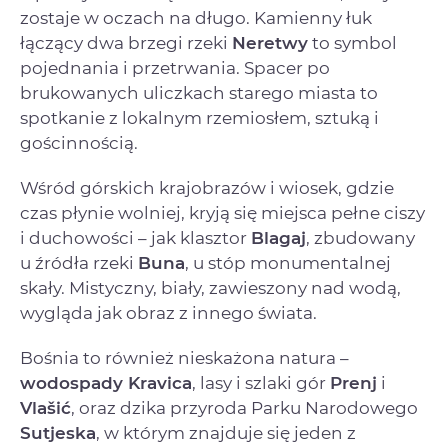
zostaje w oczach na długo. Kamienny łuk
łączący dwa brzegi rzeki
Neretwy
to symbol
pojednania i przetrwania. Spacer po
brukowanych uliczkach starego miasta to
spotkanie z lokalnym rzemiosłem, sztuką i
gościnnością.
Wśród górskich krajobrazów i wiosek, gdzie
czas płynie wolniej, kryją się miejsca pełne ciszy
i duchowości – jak klasztor
Blagaj
, zbudowany
u źródła rzeki
Buna
, u stóp monumentalnej
skały. Mistyczny, biały, zawieszony nad wodą,
wygląda jak obraz z innego świata.
Bośnia to również nieskażona natura –
wodospady Kravica
, lasy i szlaki gór
Prenj
i
Vlašić
, oraz dzika przyroda Parku Narodowego
Sutjeska
, w którym znajduje się jeden z