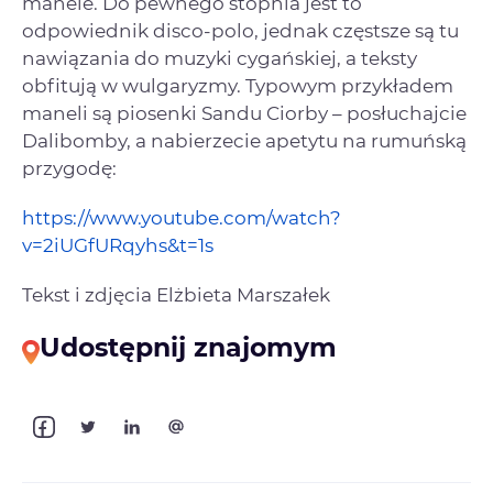
manele. Do pewnego stopnia jest to
odpowiednik disco-polo, jednak częstsze są tu
nawiązania do muzyki cygańskiej, a teksty
obfitują w wulgaryzmy. Typowym przykładem
maneli są piosenki Sandu Ciorby – posłuchajcie
Dalibomby, a nabierzecie apetytu na rumuńską
przygodę:
https://www.youtube.com/watch?
v=2iUGfURqyhs&t=1s
Tekst i zdjęcia Elżbieta Marszałek
Udostępnij znajomym