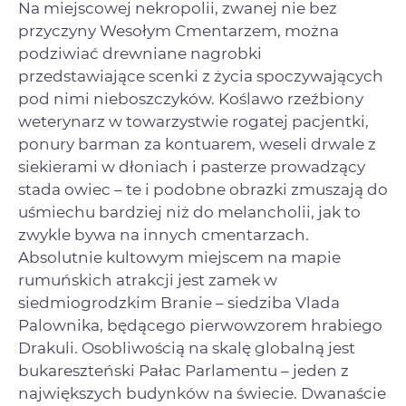
Na miejscowej nekropolii, zwanej nie bez
przyczyny Wesołym Cmentarzem, można
podziwiać drewniane nagrobki
przedstawiające scenki z życia spoczywających
pod nimi nieboszczyków. Koślawo rzeźbiony
weterynarz w towarzystwie rogatej pacjentki,
ponury barman za kontuarem, weseli drwale z
siekierami w dłoniach i pasterze prowadzący
stada owiec – te i podobne obrazki zmuszają do
uśmiechu bardziej niż do melancholii, jak to
zwykle bywa na innych cmentarzach.
Absolutnie kultowym miejscem na mapie
rumuńskich atrakcji jest zamek w
siedmiogrodzkim Branie – siedziba Vlada
Palownika, będącego pierwowzorem hrabiego
Drakuli. Osobliwością na skalę globalną jest
bukareszteński Pałac Parlamentu – jeden z
największych budynków na świecie. Dwanaście