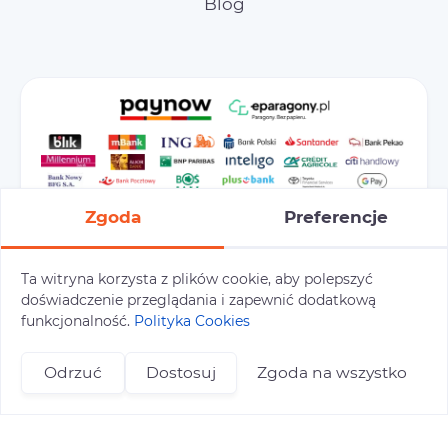
Blog
Zgoda
Preferencje
Ta witryna korzysta z plików cookie, aby polepszyć
doświadczenie przeglądania i zapewnić dodatkową
Preferencje cookies
Polityka prywatności
funkcjonalność.
Polityka Cookies
Polityka cookies
Tu i Tam © 2026
Odrzuć
Dostosuj
Zgoda na wszystko
Realizacja:
+48 696 809 469
zapisy@tuitam.org