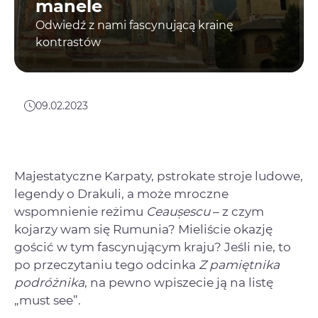
manele
Odwiedź z nami fascynującą krainę
kontrastów
09.02.2023
Majestatyczne Karpaty, pstrokate stroje ludowe,
legendy o Drakuli, a może mroczne
wspomnienie reżimu
Ceaușescu
– z czym
kojarzy wam się Rumunia? Mieliście okazję
gościć w tym fascynującym kraju? Jeśli nie, to
po przeczytaniu tego odcinka
Z pamiętnika
podróżnika
, na pewno wpiszecie ją na listę
„must see”.